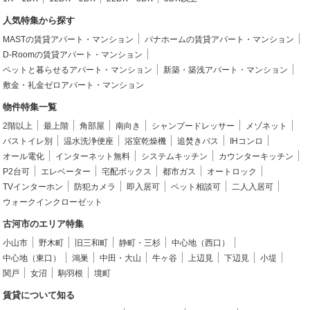
人気特集から探す
MASTの賃貸アパート・マンション
パナホームの賃貸アパート・マンション
D-Roomの賃貸アパート・マンション
ペットと暮らせるアパート・マンション
新築・築浅アパート・マンション
敷金・礼金ゼロアパート・マンション
物件特集一覧
2階以上
最上階
角部屋
南向き
シャンプードレッサー
メゾネット
バストイレ別
温水洗浄便座
浴室乾燥機
追焚きバス
IHコンロ
オール電化
インターネット無料
システムキッチン
カウンターキッチン
P2台可
エレベーター
宅配ボックス
都市ガス
オートロック
TVインターホン
防犯カメラ
即入居可
ペット相談可
二人入居可
ウォークインクローゼット
古河市のエリア特集
小山市
野木町
旧三和町
静町・三杉
中心地（西口）
中心地（東口）
鴻巣
中田・大山
牛ヶ谷
上辺見
下辺見
小堤
関戸
女沼
駒羽根
境町
賃貸について知る