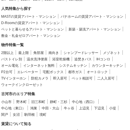
人気特集から探す
MASTの賃貸アパート・マンション
パナホームの賃貸アパート・マンション
D-Roomの賃貸アパート・マンション
ペットと暮らせるアパート・マンション
新築・築浅アパート・マンション
敷金・礼金ゼロアパート・マンション
物件特集一覧
2階以上
最上階
角部屋
南向き
シャンプードレッサー
メゾネット
バストイレ別
温水洗浄便座
浴室乾燥機
追焚きバス
IHコンロ
オール電化
インターネット無料
システムキッチン
カウンターキッチン
P2台可
エレベーター
宅配ボックス
都市ガス
オートロック
TVインターホン
防犯カメラ
即入居可
ペット相談可
二人入居可
ウォークインクローゼット
古河市のエリア特集
小山市
野木町
旧三和町
静町・三杉
中心地（西口）
中心地（東口）
鴻巣
中田・大山
牛ヶ谷
上辺見
下辺見
小堤
関戸
女沼
駒羽根
境町
賃貸について知る