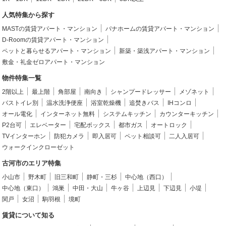
人気特集から探す
MASTの賃貸アパート・マンション
パナホームの賃貸アパート・マンション
D-Roomの賃貸アパート・マンション
ペットと暮らせるアパート・マンション
新築・築浅アパート・マンション
敷金・礼金ゼロアパート・マンション
物件特集一覧
2階以上
最上階
角部屋
南向き
シャンプードレッサー
メゾネット
バストイレ別
温水洗浄便座
浴室乾燥機
追焚きバス
IHコンロ
オール電化
インターネット無料
システムキッチン
カウンターキッチン
P2台可
エレベーター
宅配ボックス
都市ガス
オートロック
TVインターホン
防犯カメラ
即入居可
ペット相談可
二人入居可
ウォークインクローゼット
古河市のエリア特集
小山市
野木町
旧三和町
静町・三杉
中心地（西口）
中心地（東口）
鴻巣
中田・大山
牛ヶ谷
上辺見
下辺見
小堤
関戸
女沼
駒羽根
境町
賃貸について知る