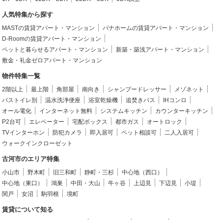
人気特集から探す
MASTの賃貸アパート・マンション
パナホームの賃貸アパート・マンション
D-Roomの賃貸アパート・マンション
ペットと暮らせるアパート・マンション
新築・築浅アパート・マンション
敷金・礼金ゼロアパート・マンション
物件特集一覧
2階以上
最上階
角部屋
南向き
シャンプードレッサー
メゾネット
バストイレ別
温水洗浄便座
浴室乾燥機
追焚きバス
IHコンロ
オール電化
インターネット無料
システムキッチン
カウンターキッチン
P2台可
エレベーター
宅配ボックス
都市ガス
オートロック
TVインターホン
防犯カメラ
即入居可
ペット相談可
二人入居可
ウォークインクローゼット
古河市のエリア特集
小山市
野木町
旧三和町
静町・三杉
中心地（西口）
中心地（東口）
鴻巣
中田・大山
牛ヶ谷
上辺見
下辺見
小堤
関戸
女沼
駒羽根
境町
賃貸について知る