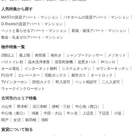
人気特集から探す
MASTの賃貸アパート・マンション
パナホームの賃貸アパート・マンション
D-Roomの賃貸アパート・マンション
ペットと暮らせるアパート・マンション
新築・築浅アパート・マンション
敷金・礼金ゼロアパート・マンション
物件特集一覧
2階以上
最上階
角部屋
南向き
シャンプードレッサー
メゾネット
バストイレ別
温水洗浄便座
浴室乾燥機
追焚きバス
IHコンロ
オール電化
インターネット無料
システムキッチン
カウンターキッチン
P2台可
エレベーター
宅配ボックス
都市ガス
オートロック
TVインターホン
防犯カメラ
即入居可
ペット相談可
二人入居可
ウォークインクローゼット
古河市のエリア特集
小山市
野木町
旧三和町
静町・三杉
中心地（西口）
中心地（東口）
鴻巣
中田・大山
牛ヶ谷
上辺見
下辺見
小堤
関戸
女沼
駒羽根
境町
賃貸について知る