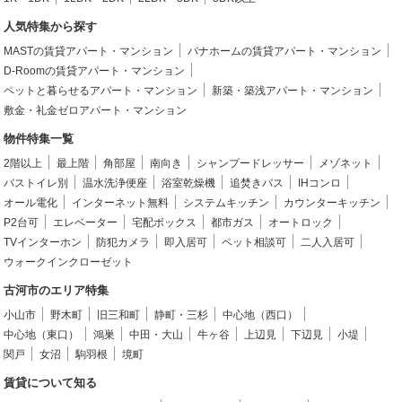
人気特集から探す
MASTの賃貸アパート・マンション
パナホームの賃貸アパート・マンション
D-Roomの賃貸アパート・マンション
ペットと暮らせるアパート・マンション
新築・築浅アパート・マンション
敷金・礼金ゼロアパート・マンション
物件特集一覧
2階以上
最上階
角部屋
南向き
シャンプードレッサー
メゾネット
バストイレ別
温水洗浄便座
浴室乾燥機
追焚きバス
IHコンロ
オール電化
インターネット無料
システムキッチン
カウンターキッチン
P2台可
エレベーター
宅配ボックス
都市ガス
オートロック
TVインターホン
防犯カメラ
即入居可
ペット相談可
二人入居可
ウォークインクローゼット
古河市のエリア特集
小山市
野木町
旧三和町
静町・三杉
中心地（西口）
中心地（東口）
鴻巣
中田・大山
牛ヶ谷
上辺見
下辺見
小堤
関戸
女沼
駒羽根
境町
賃貸について知る